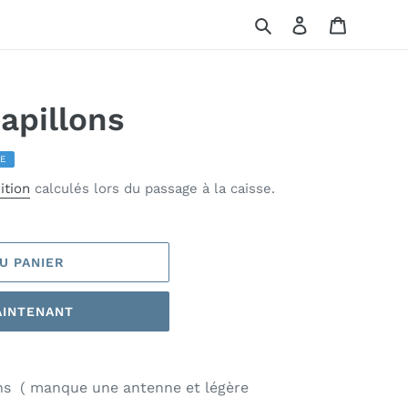
Rechercher
Se connecter
Panier
apillons
E
ition
calculés lors du passage à la caisse.
U PANIER
AINTENANT
ns ( manque une antenne et légère