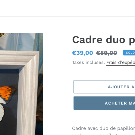
Cadre duo p
Prix
€39,00
Prix
€59,00
SOLD
réduit
normal
Taxes incluses.
Frais d'expéd
AJOUTER A
ACHETER M
Ajout
d'un
Cadre avec duo de papillo
produit