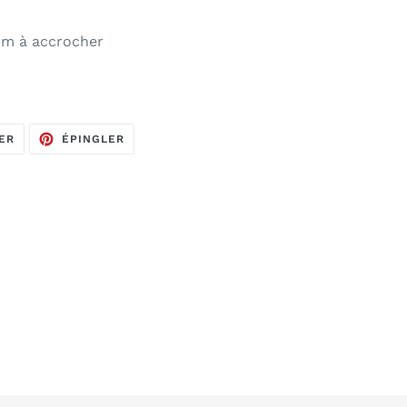
 cm à accrocher
TWEETER
ÉPINGLER
ER
ÉPINGLER
SUR
SUR
TWITTER
PINTEREST