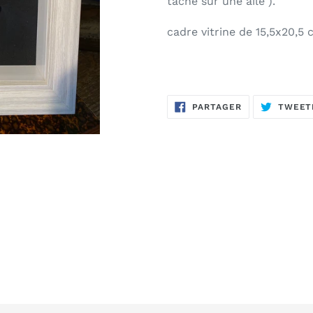
tache sur une aile ).
à
votre
cadre vitrine de 15,5x20,5
panier
PARTAGER
PARTAGER
TWEET
SUR
FACEBOOK