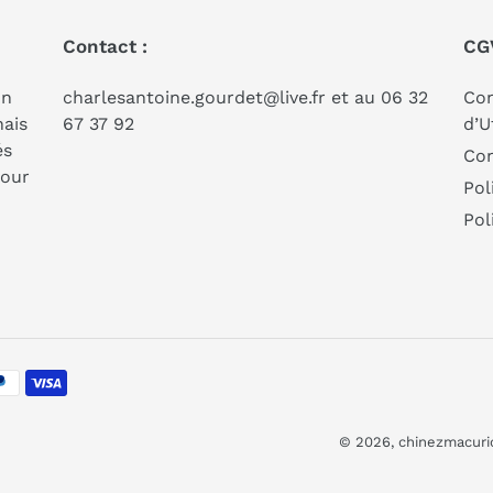
Contact :
CG
on
charlesantoine.gourdet@live.fr et au 06 32
Con
nais
67 37 92
d’U
és
Con
pour
Pol
Pol
© 2026,
chinezmacuri