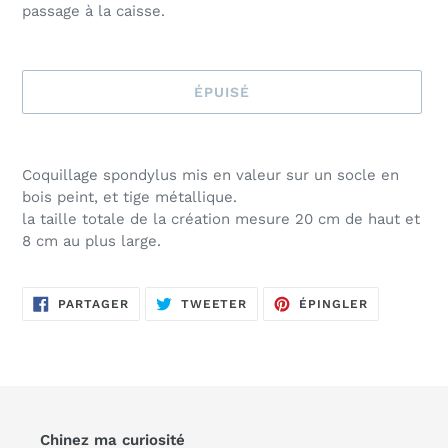
passage à la caisse.
ÉPUISÉ
Ajout
d'un
Coquillage spondylus mis en valeur sur un socle en
produit
bois peint, et tige métallique.
à
la taille totale de la création mesure 20 cm de haut et
votre
8 cm au plus large.
panier
PARTAGER
TWEETER
ÉPINGLER
PARTAGER
TWEETER
ÉPINGLER
SUR
SUR
SUR
FACEBOOK
TWITTER
PINTEREST
Chinez ma curiosité