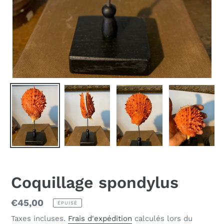
Coquillage spondylus
Prix
€45,00
ÉPUISÉ
normal
Taxes incluses.
Frais d'expédition
calculés lors du