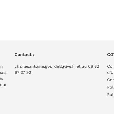
Contact :
CG
on
charlesantoine.gourdet@live.fr et au 06 32
Con
nais
67 37 92
d’U
és
Con
pour
Pol
Pol