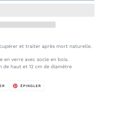
cupérer et traiter après mort naturelle.
e en verre avec socle en bois.
 cm de haut et 12 cm de diamètre
TWEETER
ÉPINGLER
ER
ÉPINGLER
SUR
SUR
TWITTER
PINTEREST