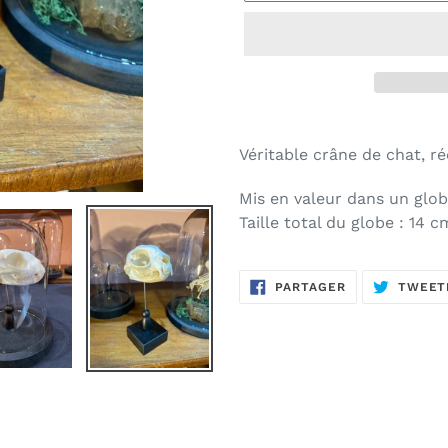
Ajout
d'un
Véritable crâne de chat, ré
produit
à
Mis en valeur dans un glob
votre
Taille total du globe : 14
panier
PARTAGER
PARTAGER
TWEET
SUR
FACEBOOK